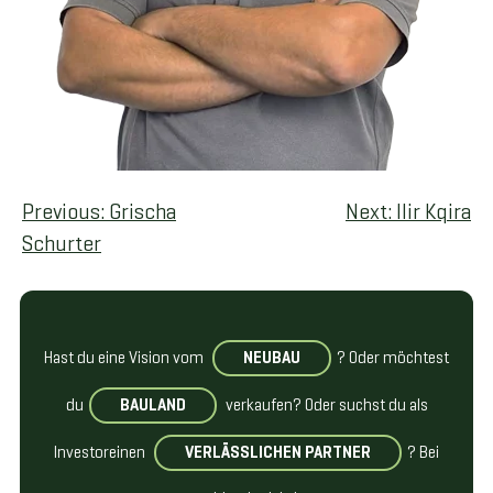
BEITRAGSNAVIGATION
Previous:
Grischa
Next:
Ilir Kqira
Schurter
Hast du eine Vision vom
NEUBAU
? Oder möchtest
du
BAULAND
verkaufen? Oder suchst du als
Investor
einen
VERLÄSSLICHEN PARTNER
? Bei