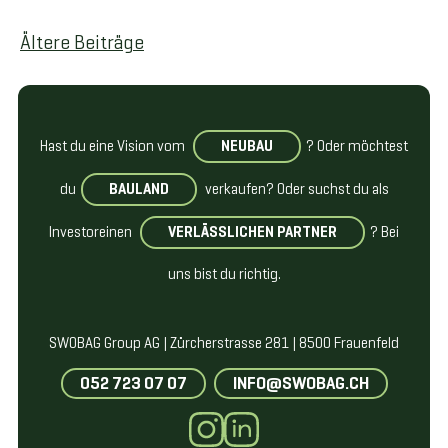
BEITRAGSNAVIGATION
Ältere Beiträge
Hast du eine Vision vom
NEUBAU
? Oder möchtest
du
BAULAND
verkaufen? Oder suchst du als
Investor
einen
VERLÄSSLICHEN PARTNER
? Bei
uns bist du richtig.
SWOBAG Group AG | Zürcherstrasse 281 | 8500 Frauenfeld
052 723 07 07
INFO@SWOBAG.CH